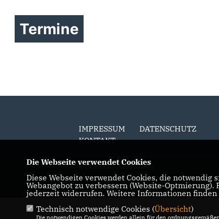
Termine
IMPRESSUM
DATENSCHUTZ
KONTAKT
Die Webseite verwendet Cookies
@2026 Klaus-Dieter Gröhler
Diese Webseite verwendet Cookies, die notwendig si
Alle Rechte vorbehalten.
Webangebot zu verbessern (Website-Optmierung). Fü
jederzeit widerrufen. Weitere Informationen finden
Technisch notwendige Cookies (
Übersicht
)
Die notwendigen Cookies werden allein für den ordnungsgemäßen 