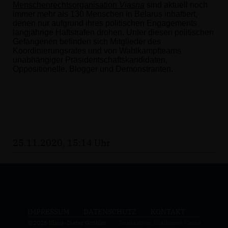
Menschenrechtsorganisation
Viasna
sind aktuell noch
immer mehr als 130 Menschen in Belarus inhaftiert,
denen nur aufgrund ihres politischen Engagements
langjährige Haftstrafen drohen. Unter diesen politischen
Gefangenen befinden sich Mitglieder des
Koordinierungsrates und von Wahlkampfteams
unabhängiger Präsidentschaftskandidaten,
Oppositionelle, Blogger und Demonstranten.
25.11.2020, 15:14 Uhr
IMPRESSUM
DATENSCHUTZ
KONTAKT
@2026 Klaus-Dieter Gröhler
Realisation: Sharkness Media