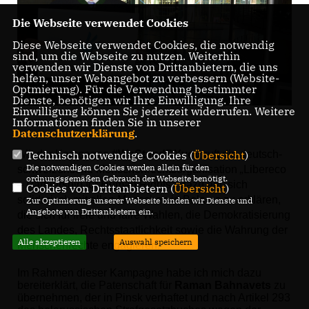
Die Webseite verwendet Cookies
Diese Webseite verwendet Cookies, die notwendig
sind, um die Webseite zu nutzen. Weiterhin
verwenden wir Dienste von Drittanbietern, die uns
helfen, unser Webangebot zu verbessern (Website-
Optmierung). Für die Verwendung bestimmter
Dienste, benötigen wir Ihre Einwilligung. Ihre
Einwilligung können Sie jederzeit widerrufen. Weitere
Informationen finden Sie in unserer
Datenschutzerklärung
.
Technisch notwendige Cookies (
Übersicht
)
Mit der Kampagne
#WeStandBYyou
ruft die deutsch-
Die notwendigen Cookies werden allein für den
schweizerische Menschenrechtsorganisation
Libereco
ordnungsgemäßen Gebrauch der Webseite benötigt.
– Partnership for Human Rights“
dazu auf, sich
Cookies von Drittanbietern (
Übersicht
)
solidarisch mit allen Menschen in Belarus zu erklären,
Zur Optimierung unserer Webseite binden wir Dienste und
Angebote von Drittanbietern ein.
die sich für freie und faire Wahlen, die Demokratisierung
des Landes, Rechtsstaatlichkeit sowie die Wahrung der
Alle akzeptieren
Auswahl speichern
Menschenrechte engagieren.
Im Rahmen dieser Kampagne habe ich mich dazu
bereiterklärt, die Patenschaft für
Raman Bahnavets
zu
übernehmen, der in Pinsk
verhaftet und nach Artikel 293