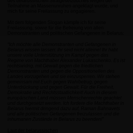
des belarussischen Strafgesetzbuches wegen der
Teilnahme an Massenunruhen angeklagt wurde, und
mich für seine Freilassung zu engagieren.
Mit dem folgenden Slogan kämpfe ich für seine
Freilassung, sowie für die Befreiung von allen
Demonstranten und politischen Gefangenen in Belarus:
“Ich möchte alle Demonstranten und Gefangenen in
Belarus wissen lassen: Ihr seid nicht alleine! Ihr habt
unsere volle Unterstützung im Kampf gegen das
Regime von Machthaber Alexander Lukaschenko. Es ist
rechtswidrig, mit Gewalt gegen die friedlichen
Demonstranten und gegen die Oppositionellen des
Landes vorzugehen und sie einzusperren. Wir stehen
gemeinsam mit Euch gegen Wahlbetrug, gegen
Unterdrückung und gegen Gewalt. Für die Freiheit,
Demokratie und Rechtsstaatlichkeit! Auch in diesem
europäischen Land müssen Menschenrechte geachtet
und durchgesetzt werden. Ich fordere die Machthaber in
Belarus hiermit dringend dazu auf, Raman Bahnavets
und alle politischen Gefangenen freizulassen und die
inhumanen Zustände in Belarus zu beenden!”
Laut der belarussischen