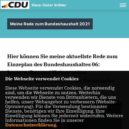
Klaus-Dieter Gröhler
Meine Rede zum Bundeshaushalt 2021
Hier können Sie meine aktuellste Rede zum
Einzeplan des Bundeshaushaltes 06:
Inneres, Bau und Heimat sehen.
Die Webseite verwendet Cookies
Thema ist unter anderem das Romanische
Diese Webseite verwendet Cookies, die notwendig
Café und der Else-Ury-Campus.
sind, um die Webseite zu nutzen. Weiterhin
verwenden wir Dienste von Drittanbietern, die uns
helfen, unser Webangebot zu verbessern (Website-
Optmierung). Für die Verwendung bestimmter
Dienste, benötigen wir Ihre Einwilligung. Ihre
Einwilligung können Sie jederzeit widerrufen. Weitere
Informationen finden Sie in unserer
Datenschutzerklärung
.