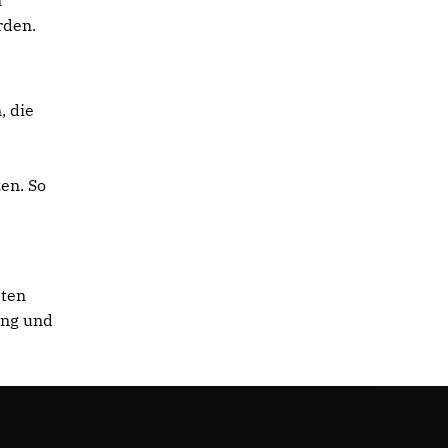
n
rden.
, die
en. So
sten
ung und