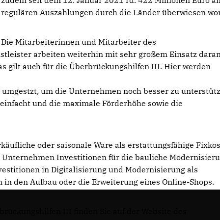
zudem seit dem 12. Januar 2021 rd. 422 Millionen Euro a
regulären Auszahlungen durch die Länder überwiesen wo
Die Mitarbeiterinnen und Mitarbeiter des
tleister arbeiten weiterhin mit sehr großem Einsatz daran
s gilt auch für die Überbrückungshilfen III. Hier werden
 umgestzt, um die Unternehmen noch besser zu unterstütz
einfacht und die maximale Förderhöhe sowie die
äufliche oder saisonale Ware als erstattungsfähige Fixko
 Unternehmen Investitionen für die bauliche Modernisier
titionen in Digitalisierung und Modernisierung als
en in den Aufbau oder die Erweiterung eines Online-Shops.
rückungshilfen III finden Sie auf der Website des