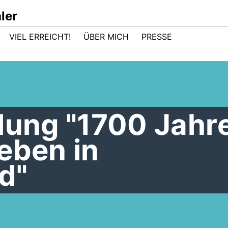
ler
VIEL ERREICHT!
ÜBER MICH
PRESSE
lung "1700 Jahr
eben in
d"