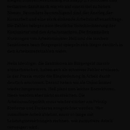
steigen zum Jahresausklang auf knapp 2,7 Millionen und
verharren damit nach wie vor auf einem viel zu hohen
Niveau. Besonders beunruhigend sind der Anstieg der
Kurzarbeit und eine stark sinkende Arbeitskräftenachfrage.
Die Zahlen belegen eine deutliche Verschlechterung der
Konjunktur und des Arbeitsmarktes. Die finanziellen
Kürzungen von Arbeitsminister Heil und die laschen
Sanktionen beim Bürgergeld spiegeln sich längst deutlich in
den Arbeitsmarktzahlen wider.
Heils Ideologie, die Sanktionen im Bürgergeld massiv
abzuschwächen, haben sich als schwerer Fehler erwiesen.
In der Praxis wurde die Eingliederung in Arbeit damit
deutlich erschwert. Darauf haben wir als Union immer
wieder hingewiesen. Heil plant nun leichte Korrekturen.
Diese werden aber nicht ausreichen. Die
Arbeitsmarktpolitik muss wieder stärker am Prinzip
Förderns und Forderns ausgerichtet werden. Wer
zumutbare Arbeit ablehnt, muss so lange mit
Leistungsstreichungen rechnen, wie zumutbare Arbeit
verweigert wird.