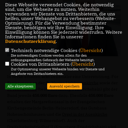
Diese Webseite verwendet Cookies, die notwendig
sind, um die Webseite zu nutzen. Weiterhin
verwenden wir Dienste von Drittanbietern, die uns
helfen, unser Webangebot zu verbessern (Website-
Optmierung). Für die Verwendung bestimmter
Dienste, benötigen wir Ihre Einwilligung. Ihre
Einwilligung können Sie jederzeit widerrufen. Weitere
Informationen finden Sie in unserer
Datenschutzerklärung
.
Technisch notwendige Cookies (
Übersicht
)
Die notwendigen Cookies werden allein für den
ordnungsgemäßen Gebrauch der Webseite benötigt.
Cookies von Drittanbietern (
Übersicht
)
Zur Optimierung unserer Webseite binden wir Dienste und
Angebote von Drittanbietern ein.
In Berlin erhalten
acht
Denkmäler eine Unterstützung. Für
Sanierungen an der
St. Marien Liebfrauenkirche
sowie der
Alle akzeptieren
Auswahl speichern
St. Jakobikirche
(beide Kreuzberg-Friedrichshain) gibt der
Bund jeweils
450.000 Euro
dazu. Ebenfalls
450.000 Euro
erhalten der Margarethensaal in der Evangelischen
Kirchengemeinde Berlin-Heinersdorf, das Gutshaus
Hohenschönhausen und die
Orgel in der Auenkirche
(Charlottenburg-Wilmersdorf). Auch der
Dreifaltigkeitsfriedhof II (Kreuzberg-Friedrichshain)
wird