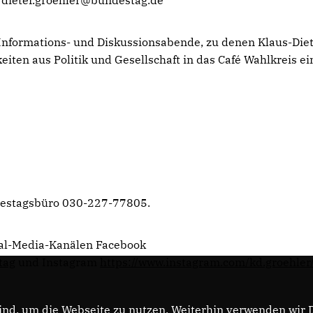
dieter.groehler@bundestag.de
r Informations- und Diskussionsabende, zu denen Klaus-Die
ten aus Politik und Gesellschaft in das Café Wahlkreis ei
ndestagsbüro 030-227-77805.
cial-Media-Kanälen Facebook
tag
und Instagram
https://www.instagram.com/kd.groehler
nd, um die Webseite zu nutzen. Weiterhin verwenden wir Di