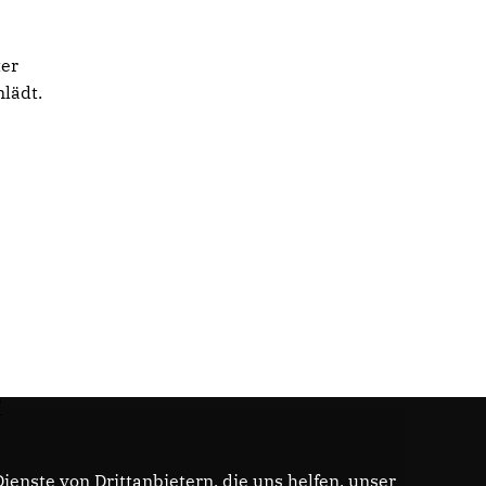
ter
nlädt.
/
enste von Drittanbietern, die uns helfen, unser