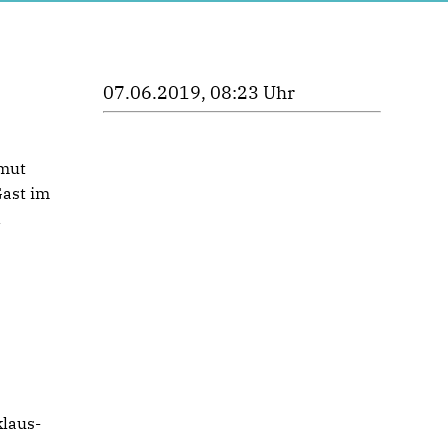
07.06.2019, 08:23 Uhr
tmut
Gast im
d
klaus-