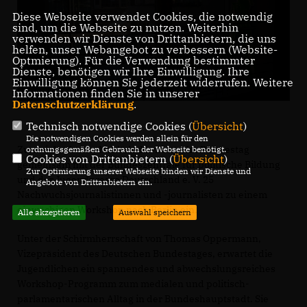
Diese Webseite verwendet Cookies, die notwendig
sind, um die Webseite zu nutzen. Weiterhin
verwenden wir Dienste von Drittanbietern, die uns
helfen, unser Webangebot zu verbessern (Website-
Optmierung). Für die Verwendung bestimmter
Dienste, benötigen wir Ihre Einwilligung. Ihre
Einwilligung können Sie jederzeit widerrufen. Weitere
Informationen finden Sie in unserer
Datenschutzerklärung
.
Technisch notwendige Cookies (
Übersicht
)
Die notwendigen Cookies werden allein für den
Zum siebzehnten Mal lädt der Deutsche Bundestag
ordnungsgemäßen Gebrauch der Webseite benötigt.
Cookies von Drittanbietern (
Übersicht
)
gemeinsam mit der Bundeszentrale für politische Bildung
Zur Optimierung unserer Webseite binden wir Dienste und
und der Jugendpresse Deutschland e. V. 25
Angebote von Drittanbietern ein.
Nachwuchsjournalistinnen und -journalisten zu einem
einwöchigen Workshop nach Berlin ein.
Alle akzeptieren
Auswahl speichern
Unter der Schirmherrschaft von Thomas Oppermann,
Vizepräsident des Deutschen Bundestages, erwartet die
Jugendlichen ein spannendes und abwechslungsreiches
Workshop-Programm zum medialen und politisch-
parlamentarischen Alltag in der Bundeshauptstadt. Sie