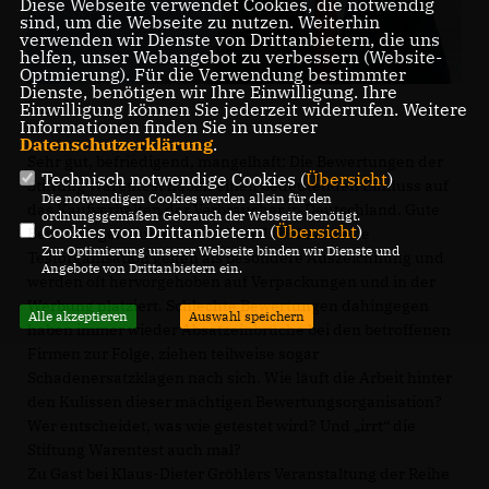
Diese Webseite verwendet Cookies, die notwendig
sind, um die Webseite zu nutzen. Weiterhin
verwenden wir Dienste von Drittanbietern, die uns
helfen, unser Webangebot zu verbessern (Website-
Optmierung). Für die Verwendung bestimmter
Dienste, benötigen wir Ihre Einwilligung. Ihre
Einwilligung können Sie jederzeit widerrufen. Weitere
Informationen finden Sie in unserer
Datenschutzerklärung
.
Sehr gut, befriedigend, mangelhaft: Die Bewertungen der
Technisch notwendige Cookies (
Übersicht
)
Stiftung Warentest haben einen bedeutenden Einfluss auf
Die notwendigen Cookies werden allein für den
das Kaufverhalten der Verbraucher in Deutschland. Gute
ordnungsgemäßen Gebrauch der Webseite benötigt.
Cookies von Drittanbietern (
Übersicht
)
Bewertungen durch Deutschlands bekannteste
Zur Optimierung unserer Webseite binden wir Dienste und
Testorganisation gelten als besondere Auszeichnung und
Angebote von Drittanbietern ein.
werden oft hervorgehoben auf Verpackungen und in der
Werbung platziert. Schlechte Bewertungen dahingegen
Alle akzeptieren
Auswahl speichern
haben immer wieder Absatzeinbrüche bei den betroffenen
Firmen zur Folge, ziehen teilweise sogar
Schadenersatzklagen nach sich. Wie läuft die Arbeit hinter
den Kulissen dieser mächtigen Bewertungsorganisation?
Wer entscheidet, was wie getestet wird? Und „irrt“ die
Stiftung Warentest auch mal?
Zu Gast bei Klaus-Dieter Gröhlers Veranstaltung der Reihe