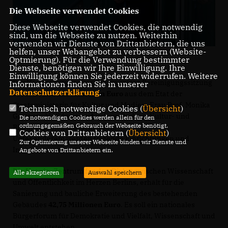
Die Webseite verwendet Cookies
Diese Webseite verwendet Cookies, die notwendig
sind, um die Webseite zu nutzen. Weiterhin
verwenden wir Dienste von Drittanbietern, die uns
helfen, unser Webangebot zu verbessern (Website-
Optmierung). Für die Verwendung bestimmter
Dienste, benötigen wir Ihre Einwilligung. Ihre
Einwilligung können Sie jederzeit widerrufen. Weitere
Der Haushaltsausschuss hat in seiner Bereinigungssitzung
Informationen finden Sie in unserer
Datenschutzerklärung
.
soeben rund
180 Millionen Euro
aus dem Etat der
Staatsministerin für Kultur und Medien, Frau Prof. Monika
Technisch notwendige Cookies (
Übersicht
)
Grütters, MdB für verschiedene Berliner Kultur- und
Die notwendigen Cookies werden allein für den
ordnungsgemäßen Gebrauch der Webseite benötigt.
Bildungsprojekte beschlossen.
Cookies von Drittanbietern (
Übersicht
)
Unter anderem werden folgende Einrichtungen und
Zur Optimierung unserer Webseite binden wir Dienste und
Initiativen unterstützt:
Angebote von Drittanbietern ein.
Die
Urania
, Zentrum für den Dialog zwischen Wissenschaft
Alle akzeptieren
Auswahl speichern
und Öffentlichkeit im Herzen Berlins, erhält für die
Sanierung und bauliche Erweiterung des bestehenden
Gebäudes
42,75 Millionen Euro
. Es soll ein nationales
Bürgerforum für Demokratie und Vielfalt, Wissenschaft und
Umwelt entstehen.