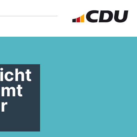
icht
amt
r