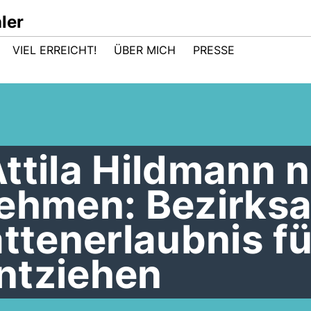
ler
VIEL ERREICHT!
ÜBER MICH
PRESSE
ttila Hildmann n
nehmen: Bezirks
ättenerlaubnis fü
ntziehen