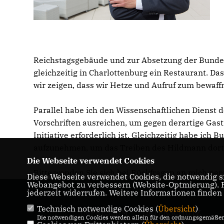
Reichstagsgebäude und zur Absetzung der Bundesr
gleichzeitig in Charlottenburg ein Restaurant. 
wir zeigen, dass wir Hetze und Aufruf zum bewaff
Parallel habe ich den Wissenschaftlichen Dienst 
Vorschriften ausreichen, um gegen derartige Gas
Initiative erforderlich ist. Gleichzeitig habe ic
aufzunehmen, um das Treiben des Hildmann dort
Die Webseite verwendet Cookies
Bitte wenden Sie sich bei Rückfragen an mich per
Diese Webseite verwendet Cookies, die notwendig si
Webangebot zu verbessern (Website-Optmierung). Fü
jederzeit widerrufen. Weitere Informationen finden
Technisch notwendige Cookies (
Übersicht
)
IMPRESSUM
DATENSCHUTZ
Die notwendigen Cookies werden allein für den ordnungsgemäßen 