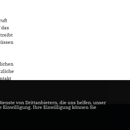
ruft
 das
treibt
müssen
lichen
zliche
ontakt
enste von Drittanbietern, die uns helfen, unser
Einwilligung. Ihre Einwilligung können Sie