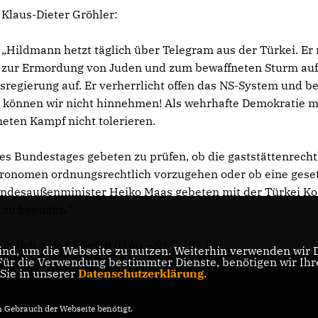
Klaus-Dieter Gröhler:
Hildmann hetzt täglich über Telegram aus der Türkei. Er 
zur Ermordung von Juden und zum bewaffneten Sturm auf
egierung auf. Er verherrlicht offen das NS-System und be
Das können wir nicht hinnehmen! Als wehrhafte Demokratie 
neten Kampf nicht tolerieren.
des Bundestages gebeten zu prüfen, ob die gaststättenrecht
tronomen ordnungsrechtlich vorzugehen oder ob eine geset
h Bundesaußenminister Heiko Maas gebeten mit der Türkei K
 zu beenden.“
sönlich unter Telefon 0160 – 91 73 81 59.
nd, um die Webseite zu nutzen. Weiterhin verwenden wir Di
r die Verwendung bestimmter Dienste, benötigen wir Ihre 
 Sie in unserer
Datenschutzerklärung
.
Gebrauch der Webseite benötigt.