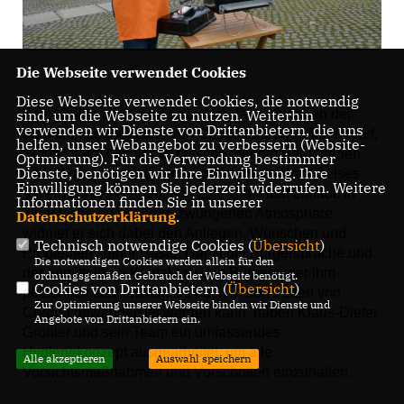
Die Webseite verwendet Cookies
Diese Webseite verwendet Cookies, die notwendig
Zehn Grilltermine sind es an der Zahl, an denen der
sind, um die Webseite zu nutzen. Weiterhin
verwenden wir Dienste von Drittanbietern, die uns
Wahlkreisabgeordnete von Charlottenburg-Wilmersdorf,
helfen, unser Webangebot zu verbessern (Website-
Klaus-Dieter Gröhler, in diesem Jahr die Bürgerinnen
Optmierung). Für die Verwendung bestimmter
Dienste, benötigen wir Ihre Einwilligung. Ihre
und Bürger an verschiedenen Orten des Wahlkreises
Einwilligung können Sie jederzeit widerrufen. Weitere
auf ein kühles Getränk und eine Bratwurst einlädt. In
Informationen finden Sie in unserer
einer lockeren und ungezwungenen Atmosphäre
Datenschutzerklärung
.
widmet er sich dabei den Anliegen, Wünschen und
Technisch notwendige Cookies (
Übersicht
)
Problemen seiner Gäste. Damit die Bürgerspräche und
Die notwendigen Cookies werden allein für den
der unmittelbare Kontakt zu den Bürgern, der ihm
ordnungsgemäßen Gebrauch der Webseite benötigt.
Cookies von Drittanbietern (
Übersicht
)
persönlich sehr wichtig ist, auch in den Zeiten von
Zur Optimierung unserer Webseite binden wir Dienste und
Corona gewährleistet werden kann, haben Klaus-Dieter
Angebote von Drittanbietern ein.
Gröhler und sein Team ein umfassendes
Hygienekonzept ausgearbeitet, um alle
Alle akzeptieren
Auswahl speichern
Vorsichtsmaßnahmen und Vorschriften einzuhalten.