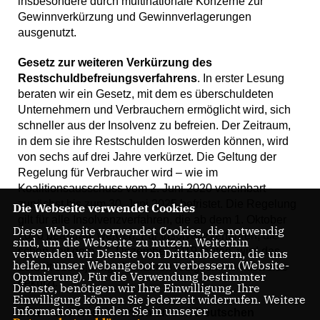
insbesondere durch multinationale Konzerne zur
Gewinnverkürzung und Gewinnverlagerungen
ausgenutzt.
Gesetz zur weiteren Verkürzung des
Restschuldbefreiungsverfahrens
. In erster Lesung
beraten wir ein Gesetz, mit dem es überschuldeten
Unternehmern und Verbrauchern ermöglicht wird, sich
schneller aus der Insolvenz zu befreien. Der Zeitraum,
in dem sie ihre Restschulden loswerden können, wird
von sechs auf drei Jahre verkürzet. Die Geltung der
Regelung für Verbraucher wird – wie im
Koalitionsausschuss vom 2. Juni 2020 vereinbart -
zunächst bis zum 30. Juni 2025 befristet. Die Regelung
Die Webseite verwendet Cookies
gilt für alle Insolvenzverfahren, die ab dem 1. Oktober
Diese Webseite verwendet Cookies, die notwendig
2020 beantragt werden. Für Insolvenzverfahren, die
sind, um die Webseite zu nutzen. Weiterhin
schon seit dem 17. Dezember 2019 laufen, wird das
verwenden wir Dienste von Drittanbietern, die uns
helfen, unser Webangebot zu verbessern (Website-
derzeit sechsjährige Verfahren lediglich monatsweise
Optmierung). Für die Verwendung bestimmter
gekürzt.
Dienste, benötigen wir Ihre Einwilligung. Ihre
Einwilligung können Sie jederzeit widerrufen. Weitere
Informationen finden Sie in unserer
Bitten und Beschwerden an den Deutschen