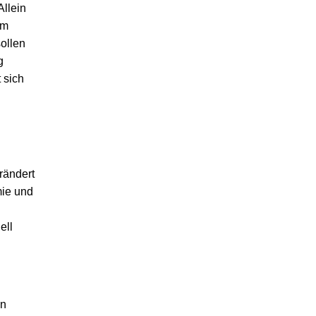
Allein
um
sollen
g
 sich
rändert
mie und
ell
in