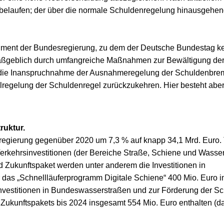
o belaufen; der über die normale Schuldenregelung hinausgehe
strument der Bundesregierung, zu dem der Deutsche Bundestag k
maßgeblich durch umfangreiche Maßnahmen zur Bewältigung de
 die Inanspruchnahme der Ausnahmeregelung der Schuldenbre
alregelung der Schuldenregel zurückzukehren. Hier besteht abe
ruktur.
egierung gegenüber 2020 um 7,3 % auf knapp 34,1 Mrd. Euro. 
rkehrsinvestitionen (der Bereiche Straße, Schiene und Wasser
d Zukunftspaket werden unter anderem die Investitionen in
r das „Schnellläuferprogramm Digitale Schiene“ 400 Mio. Euro i
 Investitionen in Bundeswasserstraßen und zur Förderung der Sch
d Zukunftspakets bis 2024 insgesamt 554 Mio. Euro enthalten (d