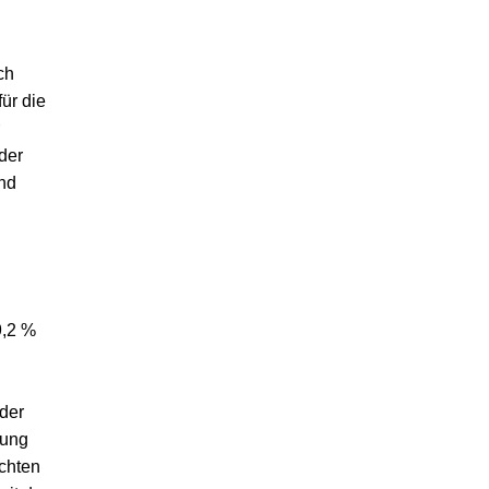
ch
ür die
r
der
und
9,2 %
der
rung
chten