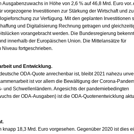
en Ausgabenzuwachs in Höhe von 2,6 % auf 46,8 Mrd. Euro vor. 
r vorgezogene Investitionen zur Stärkung der Wirtschaft und z
logieforschung zur Verfügung. Mit den geplanten Investitionen 
affung und Digitalisierung Rechnung getragen und gleichzeiti
tslücken vorangebracht werden. Die Bundesregierung bekennt
nd innerhalb der Europäischen Union. Die Mittelansätze für
Niveau fortgeschrieben.
rbeit und Entwicklung.
die deutsche ODA-Quote anrechenbar ist, bleibt 2021 nahezu unve
sammenarbeit ist vor allem die Bewältigung der Corona-Pande
s- und Schwellenländern. Angesichts der pandemiebedingten
ufwuchs der ODA-Ausgaben) ist die ODA-Quotenentwicklung aktu
t.
n knapp 18,3 Mrd. Euro vorgesehen. Gegenüber 2020 ist dies e