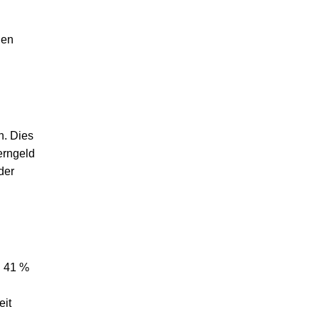
den
n. Dies
erngeld
der
d 41 %
eit