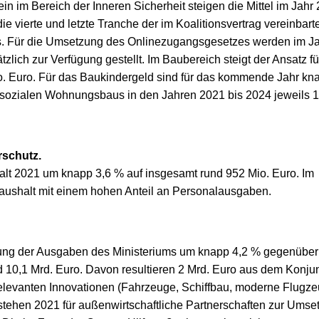
in im Bereich der Inneren Sicherheit steigen die Mittel im Jahr
 die vierte und letzte Tranche der im Koalitionsvertrag vereinbart
es. Für die Umsetzung des Onlinezugangsgesetzes werden im J
zlich zur Verfügung gestellt. Im Baubereich steigt der Ansatz f
. Euro. Für das Baukindergeld sind für das kommende Jahr kn
sozialen Wohnungsbaus in den Jahren 2021 bis 2024 jeweils 1
rschutz.
t 2021 um knapp 3,6 % auf insgesamt rund 952 Mio. Euro. Im
aushalt mit einem hohen Anteil an Personalausgaben.
kung der Ausgaben des Ministeriums um knapp 4,2 % gegenübe
nd 10,1 Mrd. Euro. Davon resultieren 2 Mrd. Euro aus dem Konjun
relevanten Innovationen (Fahrzeuge, Schiffbau, moderne Flugz
tehen 2021 für außenwirtschaftliche Partnerschaften zur Umse