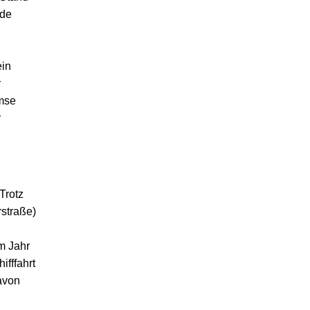
nde
ein
r
mse
r
Trotz
straße)
m Jahr
ifffahrt
avon