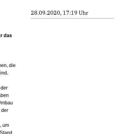
28.09.2020, 17:19 Uhr
ür das
en, die
ind.
 der
aben
 Umbau
 der
, um
 Stand