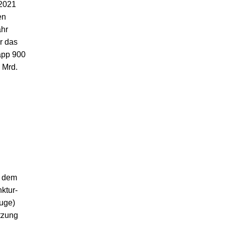
 2021
en
ahr
ür das
app 900
 Mrd.
r dem
ktur-
euge)
tzung