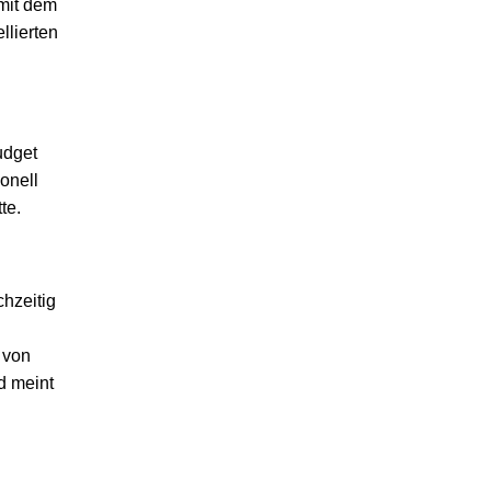
mit dem
llierten
udget
ionell
te.
hzeitig
 von
d meint