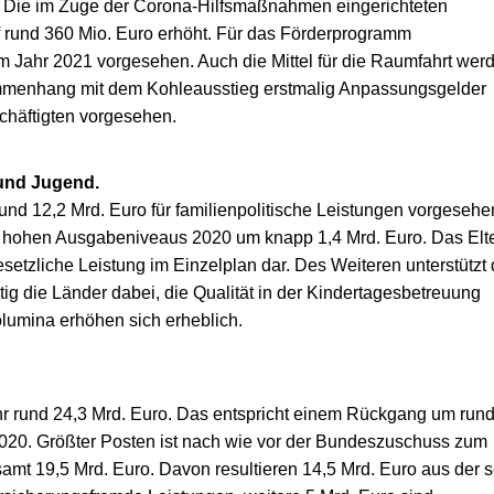
g. Die im Zuge der Corona-Hilfsmaßnahmen eingerichteten
rund 360 Mio. Euro erhöht. Für das Förderpro­gramm
im Jahr 2021 vorgesehen. Auch die Mittel für die Raumfahrt wer
mmenhang mit dem Kohleausstieg erstmalig Anpassungsgelder
chäftigten vorgesehen.
 und Jugend.
nd 12,2 Mrd. Euro für familienpolitische Leistungen vorgesehe
hohen Ausgabeniveaus 2020 um knapp 1,4 Mrd. Euro. Das Elt
gesetzliche Leistung im Einzelplan dar. Des Weiteren unterstützt 
ig die Länder dabei, die Qualität in der Kindertagesbetreuung
umina erhöhen sich erheblich.
 rund 24,3 Mrd. Euro. Das entspricht einem Rückgang um run
020. Größter Posten ist nach wie vor der Bundeszuschuss zum
amt 19,5 Mrd. Euro. Davon resultieren 14,5 Mrd. Euro aus der s