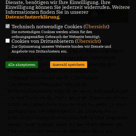
Dienste, benötigen wir Ihre Einwilligung. Ihre
Einwilligung können Sie jederzeit widerrufen. Weitere
Informationen finden Sie in unserer
Datenschutzerklärung
.
Technisch notwendige Cookies (
Übersicht
)
Die notwendigen Cookies werden allein für den
ordnungsgemäßen Gebrauch der Webseite benötigt.
Cookies von Drittanbietern (
Übersicht
)
Heute hat der Haushaltsausschuss des Deutschen
Zur Optimierung unserer Webseite binden wir Dienste und
Bundestages 100 Millionen Euro für die Anpassung urbaner
Angebote von Drittanbietern ein.
Räume an den Klimawandel freigegeben. D
urch meine
persönliche Initiative stehen jetzt für die Sanierung des
Alle akzeptieren
Auswahl speichern
Preußenparks 3 Millionen Euro zusätzlich zur
Verfügung!
Gemeinsam mit der CDU-Fraktion
Charlottenburg-Wilmersdorf habe ich als
Wahlkreisabgeordneter lange für ein neues Nutzungskonzept
und eine Sanierung des Parks gekämpft.
Zusammen mit den
Mitteln des Landes Berlin kann der Park nun weiter zu einem
gepflegten und zukunftsfähigen Ort der Erholung und zu
einem echten Stadtpark im schönen Wilmersdorf umgestaltet
werden. Unter anderem sollen aus den Mitteln Bäume und
Pflanzen finanziert werden, die besonders robust und