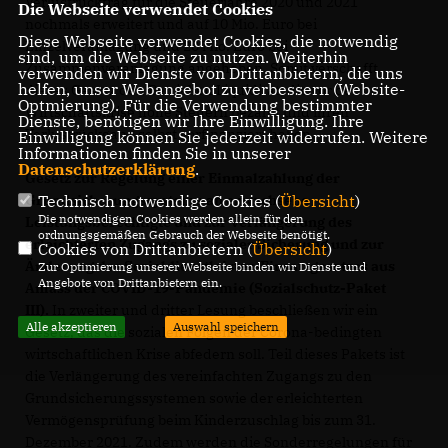
Verlustrücktrag für die Steuerjahre 2020 und 2021
Die Webseite verwendet Cookies
nochmals erweitert und auf 10 Mio. Euro bei
Diese Webseite verwendet Cookies, die notwendig
Einzelveranlagung und 20 Mio. Euro bei
sind, um die Webseite zu nutzen. Weiterhin
Zusammenveranlagung angehoben. Somit verschafft
verwenden wir Dienste von Drittanbietern, die uns
helfen, unser Webangebot zu verbessern (Website-
dieses Gesetz den Betrieben Liquidität, die vor der
Optmierung). Für die Verwendung bestimmter
Wirtschaftskrise hohe Steuern bezahlt und ihren
Dienste, benötigen wir Ihre Einwilligung. Ihre
Verlustrückgang selbst vorfinanziert haben.
Einwilligung können Sie jederzeit widerrufen. Weitere
Informationen finden Sie in unserer
Datenschutzerklärung
.
Gesetz zur Regelung einer Einmalzahlung der
Technisch notwendige Cookies (
Übersicht
)
Grundsicherungssysteme an erwachsene
Die notwendigen Cookies werden allein für den
Leistungsberechtigte und zur Verlängerung des
ordnungsgemäßen Gebrauch der Webseite benötigt.
erleichterten Zugangs zu sozialer Sicherung und zur
Cookies von Drittanbietern (
Übersicht
)
Änderung des Sozialdienstleister-Einsatzgesetzes aus
Zur Optimierung unserer Webseite binden wir Dienste und
Angebote von Drittanbietern ein.
Anlass der COVID-19-Pandemie (Sozialschutz-Paket
III).
In zweiter und dritter Lesung beschließen wir ein
Alle akzeptieren
Auswahl speichern
Gesetz, das die sozialen Folgen der Corona-bedingten
wirtschaftlichen Krise abfedern soll. Teil dieses Pakets ist
die Verlängerung des vereinfachten Zugangs zu den
Grundsicherungssystemen sowie der erleichterten
Vermögensprüfung beim Kinderzuschlag bis zum 31.
Dezember 2021. Zudem werden die Sonderregelungen für