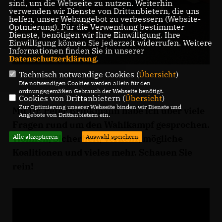
sind, um die Webseite zu nutzen. Weiterhin
verwenden wir Dienste von Drittanbietern, die uns
helfen, unser Webangebot zu verbessern (Website-
Optmierung). Für die Verwendung bestimmter
Dienste, benötigen wir Ihre Einwilligung. Ihre
Einwilligung können Sie jederzeit widerrufen. Weitere
Informationen finden Sie in unserer
Datenschutzerklärung
.
Technisch notwendige Cookies (
Übersicht
)
Die notwendigen Cookies werden allein für den
ordnungsgemäßen Gebrauch der Webseite benötigt.
Cookies von Drittanbietern (
Übersicht
)
Zur Optimierung unserer Webseite binden wir Dienste und
Mit Dr. Peter Brinkmann habe ich über viele
Angebote von Drittanbietern ein.
Fragen rund um den Wahlkampf gesprochen.
Wohnen, Sicherheit, Verkehr, mögliche
Alle akzeptieren
Auswahl speichern
Koalitionen und vieles mehr. Schauen Sie
rein!