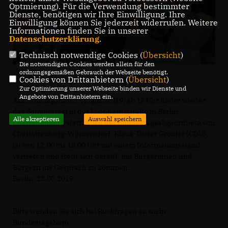
Optmierung). Für die Verwendung bestimmter
Dienste, benötigen wir Ihre Einwilligung. Ihre
Einwilligung können Sie jederzeit widerrufen. Weitere
Informationen finden Sie in unserer
Datenschutzerklärung
.
Technisch notwendige Cookies (
Übersicht
)
Die notwendigen Cookies werden allein für den
ordnungsgemäßen Gebrauch der Webseite benötigt.
Cookies von Drittanbietern (
Übersicht
)
Zur Optimierung unserer Webseite binden wir Dienste und
Angebote von Drittanbietern ein.
Am Samstag, den 3. August 2019, ab 12 Uhr findet wieder
das Sommerfest in der Leonhardtstraße in Berlin-
Alle akzeptieren
Auswahl speichern
Charlottenburg statt. Auch der Bundestagsabgeordnete von
Charlottenburg-Wilmersdorf, Klaus-Dieter Gröhler (CDU),
ist von 12.00 bis 18.00 Uhr mit einem Informationsstand
vertreten und freut sich darauf, mit Bürgerinnen und
Bürgern ins Gespräch zu kommen.
Berlin,
23.07.2019
Bitte wenden Sie sich bei Rückfragen an mein
Bundestagsbüro.