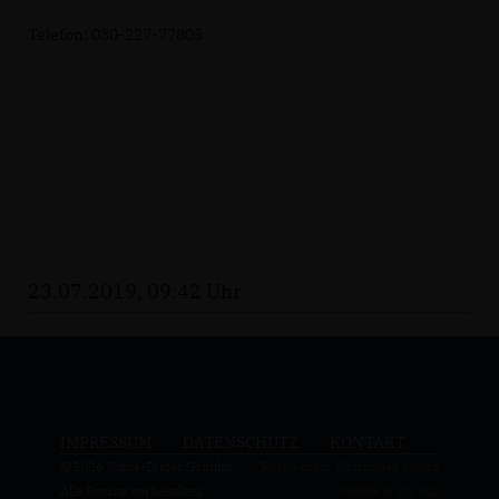
Telefon: 030-227-77805
23.07.2019, 09:42 Uhr
IMPRESSUM
DATENSCHUTZ
KONTAKT
@2026 Klaus-Dieter Gröhler
Realisation: Sharkness Media
Alle Rechte vorbehalten.
GmbH & Co. KG