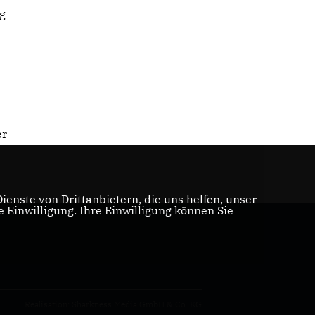
g-
er
enste von Drittanbietern, die uns helfen, unser
Einwilligung. Ihre Einwilligung können Sie
Realisation: Sharkness Media GmbH & Co. KG