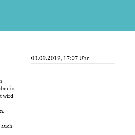
03.09.2019, 17:07 Uhr
m
uber in
t wird
n.
h auch