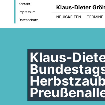
Kontakt
Klaus-Dieter Gröh
Impressum
NEUIGKEITEN
TERMINE
Datenschutz
Klaus-Diete
Bundestags
Herbstzaube
Preußenall