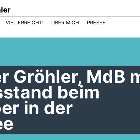
ler
VIEL ERREICHT!
ÜBER MICH
PRESSE
r Gröhler, MdB m
stand beim
r in der
ee