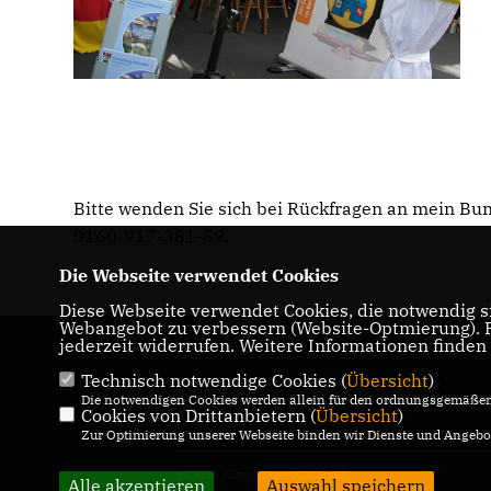
Bitte wenden Sie sich bei Rückfragen an mein B
0160-917-381-59.
Die Webseite verwendet Cookies
Diese Webseite verwendet Cookies, die notwendig si
Webangebot zu verbessern (Website-Optmierung). Fü
jederzeit widerrufen. Weitere Informationen finden
Technisch notwendige Cookies (
Übersicht
)
IMPRESSUM
DATENSCHUTZ
Die notwendigen Cookies werden allein für den ordnungsgemäßen 
Cookies von Drittanbietern (
KONTAKT
Übersicht
)
Zur Optimierung unserer Webseite binden wir Dienste und Angebot
@2026 Klaus-Dieter Gröhler
Alle akzeptieren
Auswahl speichern