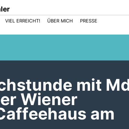
ler
VIEL ERREICHT!
ÜBER MICH
PRESSE
chstunde mit M
der Wiener
 Caffeehaus am