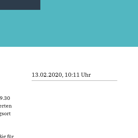
13.02.2020, 10:11 Uhr
19.30
erten
gsort
ig für