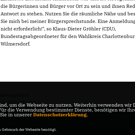
die Bürgerinnen und Bürger vor Ort zu sein und ihnen Re
Antwort zu stehen. Nutzen Sie die räumliche Nähe und b
Sie mich bei meiner Bürgersprechstunde. Eine Anmeldung
nicht erforderlich!“, so Klaus-Dieter Gröhler (CDU),
Bundestagsabgeordneter für den Wahlkreis Charlottenbur
Wilmersdorf.
ndestagsbüro
160-917-381-59.
nd, um die Webseite zu nutzen. Weiterhin verwenden wir Di
r die Verwendung bestimmter Dienste, benötigen wir Ihre 
 Sie in unserer
Datenschutzerklärung
.
Gebrauch der Webseite benötigt.