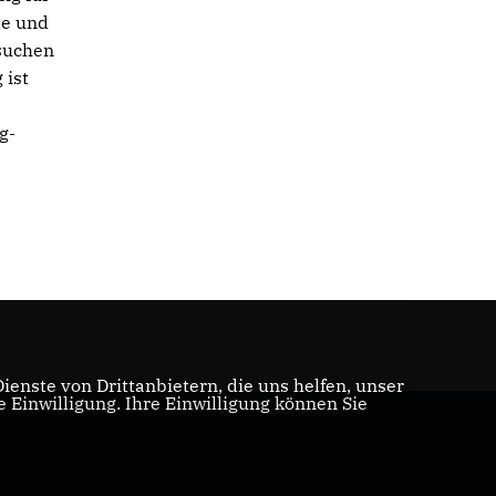
de und
esuchen
 ist
g-
enste von Drittanbietern, die uns helfen, unser
Einwilligung. Ihre Einwilligung können Sie