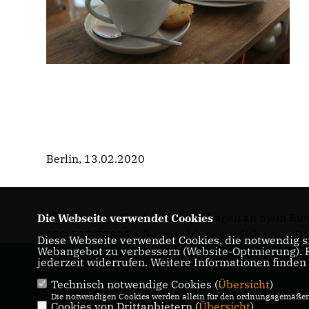
Berlin, 13.02.2020
Bitte wenden Sie sich bei Rückfragen an mein Bu
Die Webseite verwendet Cookies
030-227-77805 oder an mich persönlich unter 0
Diese Webseite verwendet Cookies, die notwendig si
Webangebot zu verbessern (Website-Optmierung). Fü
jederzeit widerrufen. Weitere Informationen finden
Technisch notwendige Cookies (
Übersicht
)
IMPRESSUM
DATENSCHUTZ
Die notwendigen Cookies werden allein für den ordnungsgemäßen 
Cookies von Drittanbietern (
KONTAKT
Übersicht
)